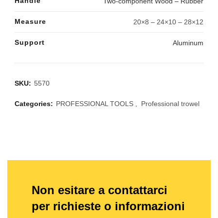
Handle
Two-component Wood – Rubber
Measure
20×8 – 24×10 – 28×12
Support
Aluminum
SKU:
5570
Categories:
PROFESSIONAL TOOLS
,
Professional trowel
Non esitare a contattarci
per richieste o informazioni