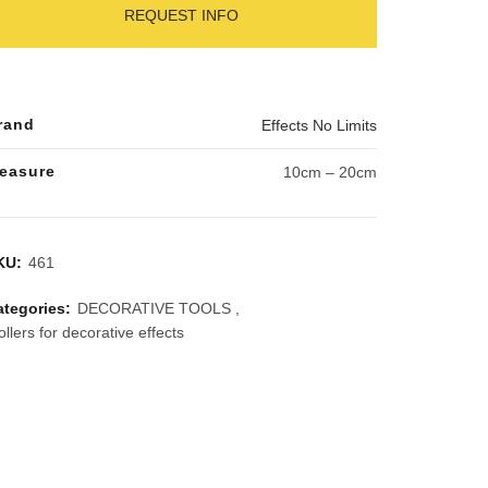
REQUEST INFO
rand
Effects No Limits
easure
10cm – 20cm
KU:
461
ategories:
DECORATIVE TOOLS
,
ollers for decorative effects