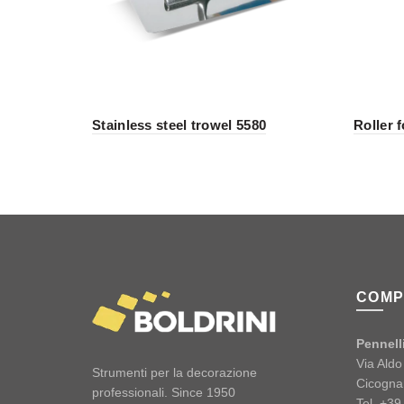
Stainless steel trowel 5580
Roller 
COMP
Pennelli
Via Ald
Strumenti per la decorazione
Cicogna
professionali. Since 1950
Tel. +3