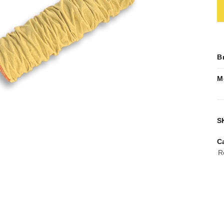
B
M
S
C
R