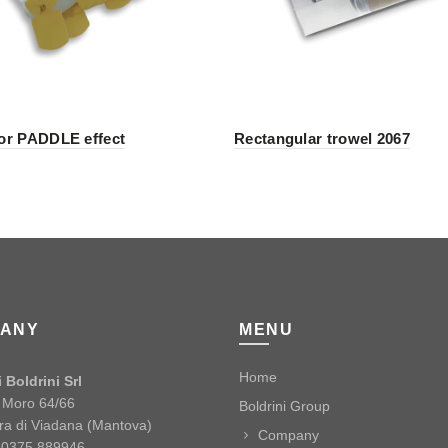
for PADDLE effect
Rectangular trowel 2067
ANY
MENU
Home
 Boldrini Srl
o Moro 64/66
Boldrini Group
ra di Viadana (Mantova)
Company
9 0375 889946