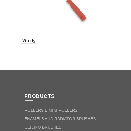
Windy
Stainless s
5568
PRODUCTS
ROLLERS E MINI ROLLERS
ENAMELS AND RADIATOR BRUSHES
CEILING BRUSHES