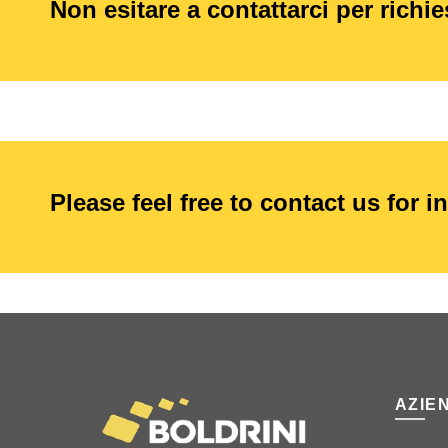
Non esitare a contattarci per richi
Please feel free to contact us for i
AZIE