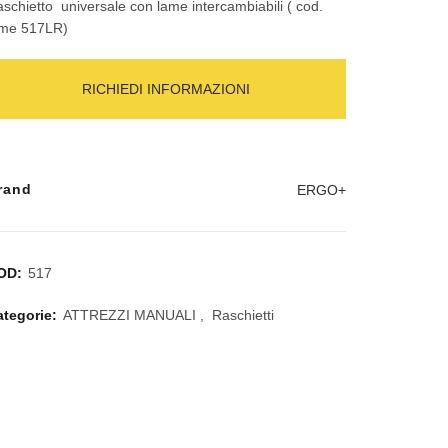
schietto universale con lame intercambiabili ( cod.
ame 517LR)
RICHIEDI INFORMAZIONI
rand
ERGO+
OD:
517
ategorie:
ATTREZZI MANUALI
,
Raschietti