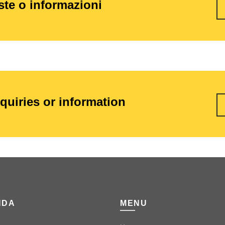
este o informazioni
nquiries or information
NDA
MENU