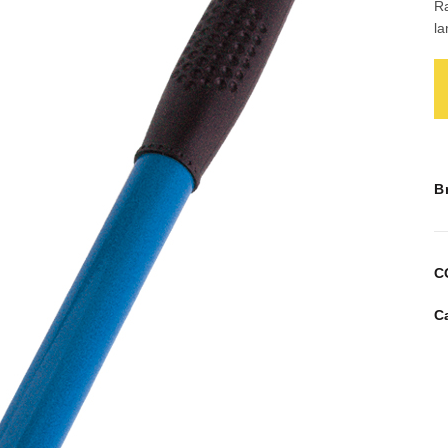
Ra
l
B
C
C