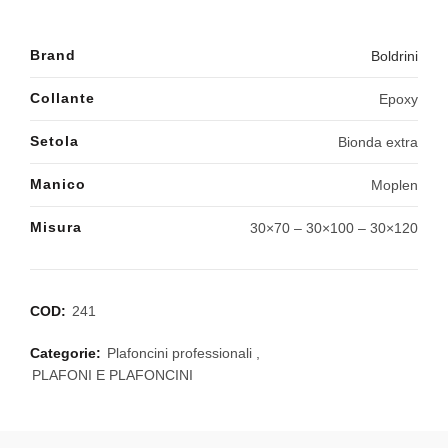
Brand
Boldrini
Collante
Epoxy
Setola
Bionda extra
Manico
Moplen
Misura
30×70 – 30×100 – 30×120
COD:
241
Categorie:
Plafoncini professionali
,
PLAFONI E PLAFONCINI