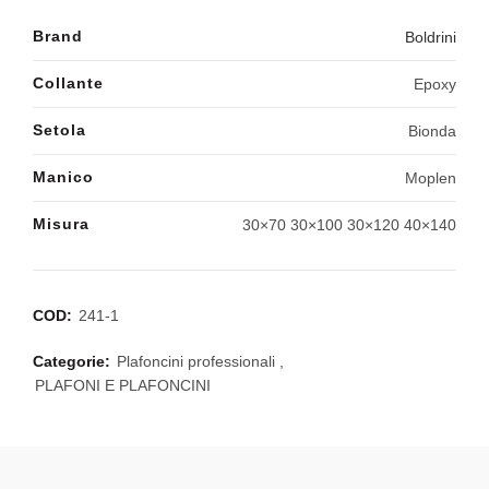
Brand
Boldrini
Collante
Epoxy
Setola
Bionda
Manico
Moplen
Misura
30×70 30×100 30×120 40×140
COD:
241-1
Categorie:
Plafoncini professionali
,
PLAFONI E PLAFONCINI