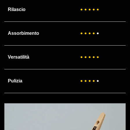
• •
•
•
•
Rilascio
• •
• •
•
Assorbimento
• • • • •
Versatilità
• • •
•
•
Pulizia