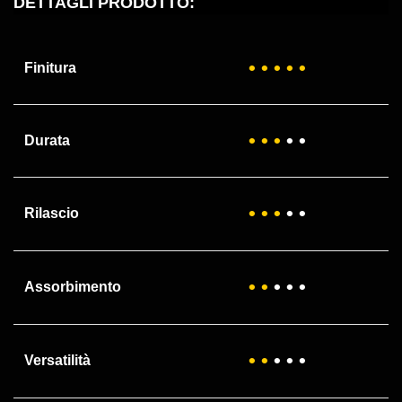
DETTAGLI PRODOTTO:
• •
• •
•
Finitura
• • •
•
•
Durata
• •
•
•
•
Rilascio
• •
• •
•
Assorbimento
• •
• • •
Versatilità