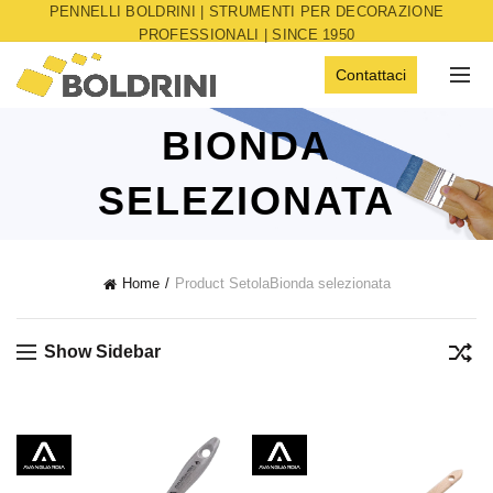
PENNELLI BOLDRINI | STRUMENTI PER DECORAZIONE
PROFESSIONALI | SINCE 1950
Contattaci
BIONDA
SELEZIONATA
Home
Product Setola
Bionda selezionata
Show Sidebar