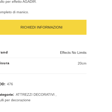
llo per effetto AGADIR.
mpleto di manico.
RICHIEDI INFORMAZIONI
rand
Effects No Limits
isura
20cm
OD:
476
ategorie:
ATTREZZI DECORATIVI
,
ulli per decorazione