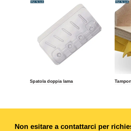
Spatola doppia lama
Tampon
Non esitare a contattarci per richi