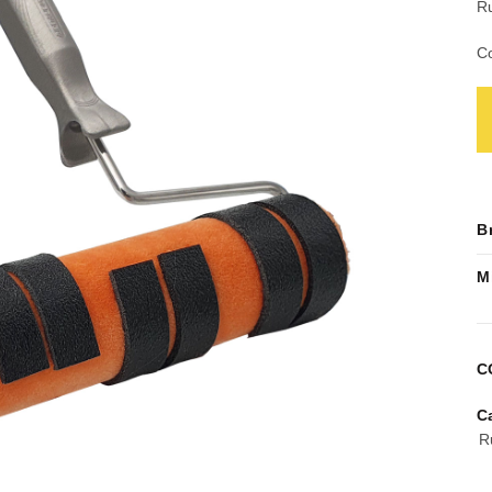
Ru
Co
B
M
C
C
R