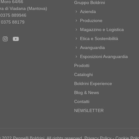
o Moro 64/66
Gruppo Boldrini
ra di Viadana (Mantova)
Azienda
9 0375 889946
Produzione
 0375 88179
Magazzino e Logistica
Etica e Sostenibilità
Avanguardia
Esposizioni Avanguardia
Prodotti
Cataloghi
Boldrini Experience
Blog & News
Contatti
NEWSLETTER
 2022 Pennelli Boldrini. All rights reserved.
Privacy Policy
-
Cookie Poli