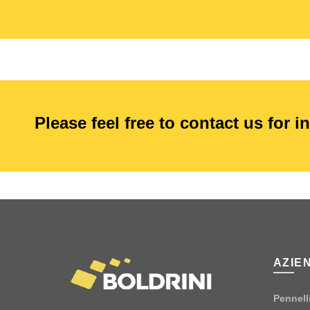
Please feel free to contact us for i
AZIE
Pennelli