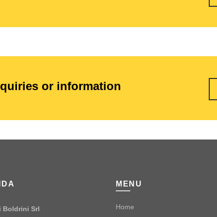
nquiries or information
NDA
MENU
Home
 Boldrini Srl